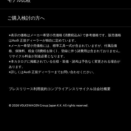
モデル比較
ご購入検討の方へ
※表示の価格はメーカー希望小売価格 (消費税込み) で参考価格です。販売価格
はAudi 正規ディーラーが独自に定めています。
※メーカー希望小売価格には、標準工具一式が含まれていますが、付属品価
格、保険料、税金 (消費税を除く) 、登録に伴う諸費用は含まれておりません。
リサイクル料金が別途必要となります。
※本カタログに掲載されている仕様・装備・諸元は予告なく変更される場合が
あります。
※詳しくはAudi 正規ディーラーまでお問い合わせください。
プレスリリース
利用規約
コンプライアンス
リサイクル法
会社概要
© 2026 VOLKSWAGEN Group Japan K.K. All rights reserved.