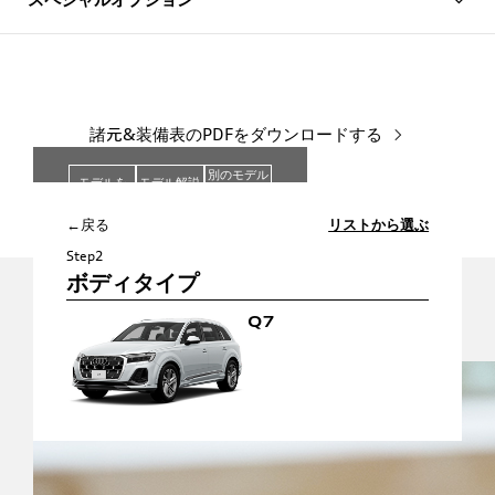
諸元&装備表のPDFをダウンロードする
別のモデル
モデルを
モデル解説
と
選び直す
を見る
比較する
←戻る
リストから選ぶ
Step2
ボディタイプ
Q7
関連リンク